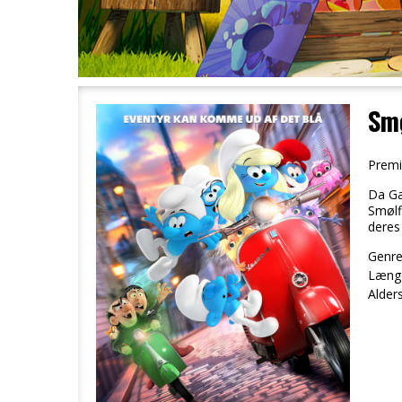
Smø
Premi
Da Ga
Smølf
deres
Genre
Læng
Alder