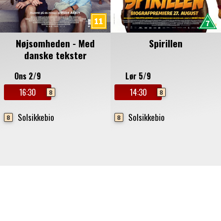
Nøjsomheden - Med
Spirillen
danske tekster
Ons 2/9
Lør 5/9
16:30
14:30
8
8
Solsikkebio
Solsikkebio
8
8